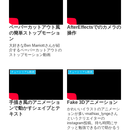
ペーパーカットアウト風
AfterEffectsでのカメラの
の簡単ストップモーショ
操作
ン
大好きなBen Marriottさんが紹
介するペーパーカットアウトの
ストップモーション動画
チュートリアル動画
チュートリアル動画
手描き風のアニメーショ
Fake 3Dアニメーション
ンで動かすシェイプとテ
かわいいイラストのアニメーシ
キスト
ョンが多いmathias_lyngeさん
というクリエイターの
instagram投稿。待ち時間にサ
クッと勉強できるので助かるう